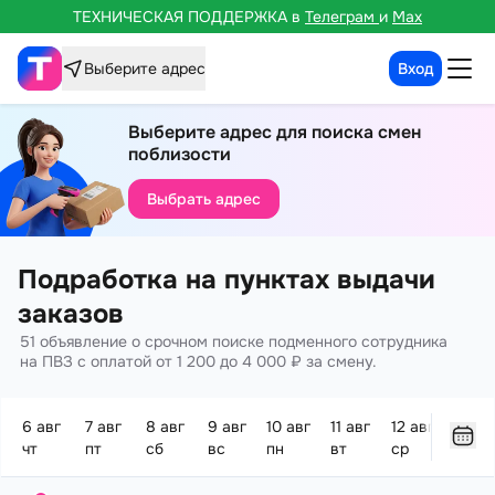
ТЕХНИЧЕСКАЯ ПОДДЕРЖКА
в
Телеграм
и
Max
Выберите адрес
Вход
Выберите адрес для поиска смен
поблизости
Выбрать адрес
Подработка на пунктах выдачи
заказов
51 объявление о срочном поиске подменного сотрудника
на ПВЗ с оплатой от 1 200 до 4 000 ₽ за смену.
6 авг
7 авг
8 авг
9 авг
10 авг
11 авг
12 авг
13 ав
чт
пт
сб
вс
пн
вт
ср
чт